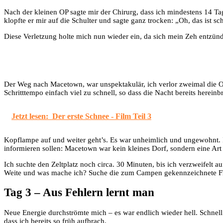
Nach der kleinen OP sagte mir der Chirurg, dass ich mindestens 14 Tag
klopfte er mir auf die Schulter und sagte ganz trocken: „Oh, das ist s
Diese Verletzung holte mich nun wieder ein, da sich mein Zeh entzünd
Der Weg nach Macetown, war unspektakulär, ich verlor zweimal die Or
Schritttempo einfach viel zu schnell, so dass die Nacht bereits herein
Jetzt lesen:
Der erste Schnee - Film Teil 3
Kopflampe auf und weiter geht’s. Es war unheimlich und ungewohnt. 
informieren sollen: Macetown war kein kleines Dorf, sondern eine Art
Ich suchte den Zeltplatz noch circa. 30 Minuten, bis ich verzweifelt a
Weite und was mache ich? Suche die zum Campen gekennzeichnete Fläch
Tag 3 – Aus Fehlern lernt man
Neue Energie durchströmte mich – es war endlich wieder hell. Schnell
dass ich bereits so früh aufbrach.