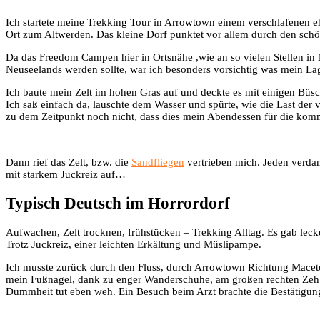
Ich startete meine Trekking Tour in Arrowtown einem verschlafenen 
Ort zum Altwerden. Das kleine Dorf punktet vor allem durch den sch
Da das Freedom Campen hier in Ortsnähe ,wie an so vielen Stellen in N
Neuseelands werden sollte, war ich besonders vorsichtig was mein La
Ich baute mein Zelt im hohen Gras auf und deckte es mit einigen Büs
Ich saß einfach da, lauschte dem Wasser und spürte, wie die Last de
zu dem Zeitpunkt noch nicht, dass dies mein Abendessen für die kom
Dann rief das Zelt, bzw. die
Sandfliegen
vertrieben mich. Jeden verdam
mit starkem Juckreiz auf…
Typisch Deutsch im Horrordorf
Aufwachen, Zelt trocknen, frühstücken – Trekking Alltag. Es gab leck
Trotz Juckreiz, einer leichten Erkältung und Müslipampe.
Ich musste zurück durch den Fluss, durch Arrowtown Richtung Maceto
mein Fußnagel, dank zu enger Wanderschuhe, am großen rechten Zeh ei
Dummheit tut eben weh. Ein Besuch beim Arzt brachte die Bestätigun