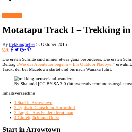
Allgemein
Motatapu Track I – Trekking in
By
trekkingfieber
5. Oktober 2015
0
Die ersten Schritte sind immer etwas ganz besonderes. Die ersten Schri
Beitrag
„Wie das Abenteuer begann – Ein Outdoor Plädoyer“
erwähnt,
Track, der bei Macetown startet und bis nach Wanaka führt.
By Shaundd [CC BY-SA 3.0 (http://creativecommons.org/licens
Inhaltsverzeichnis
1
Start in Arrowtown
2
Typisch Deutsch im Horrordorf
3
Tag 3 – Aus Fehlern lernt man
4
Gipfelglück und Durst
Start in Arrowtown