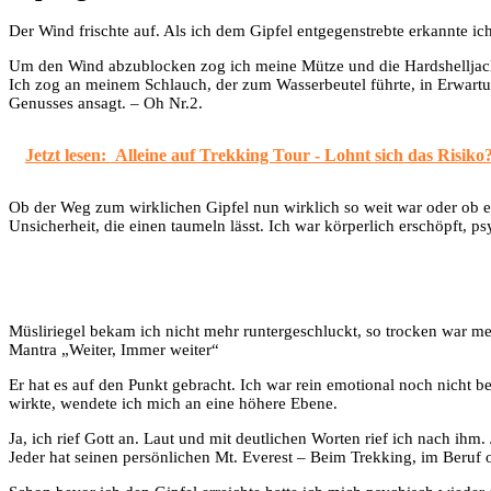
Der Wind frischte auf. Als ich dem Gipfel entgegenstrebte erkannte ich
Um den Wind abzublocken zog ich meine Mütze und die Hardshelljacke 
Ich zog an meinem Schlauch, der zum Wasserbeutel führte, in Erwart
Genusses ansagt. – Oh Nr.2.
Jetzt lesen:
Alleine auf Trekking Tour - Lohnt sich das Risiko
Ob der Weg zum wirklichen Gipfel nun wirklich so weit war oder ob es 
Unsicherheit, die einen taumeln lässt. Ich war körperlich erschöpft
Müsliriegel bekam ich nicht mehr runtergeschluckt, so trocken war m
Mantra „Weiter, Immer weiter“
Er hat es auf den Punkt gebracht. Ich war rein emotional noch nicht be
wirkte, wendete ich mich an eine höhere Ebene.
Ja, ich rief Gott an. Laut und mit deutlichen Worten rief ich nach ihm.
Jeder hat seinen persönlichen Mt. Everest – Beim Trekking, im Beruf 