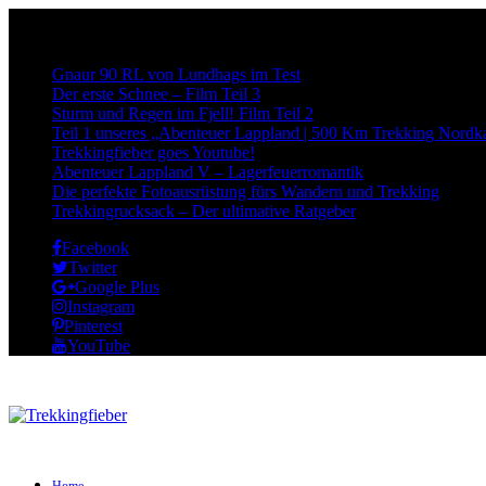
Neueste Beiträge:
Gnaur 90 RL von Lundhags im Test
Der erste Schnee – Film Teil 3
Sturm und Regen im Fjell! Film Teil 2
Teil 1 unseres „Abenteuer Lappland | 500 Km Trekking Nordka
Trekkingfieber goes Youtube!
Abenteuer Lappland V – Lagerfeuerromantik
Die perfekte Fotoausrüstung fürs Wandern und Trekking
Trekkingrucksack – Der ultimative Ratgeber
Facebook
Twitter
Google Plus
Instagram
Pinterest
YouTube