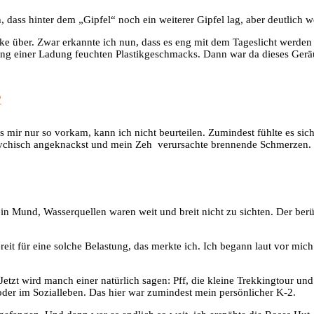
, dass hinter dem „Gipfel“ noch ein weiterer Gipfel lag, aber deutlich we
über. Zwar erkannte ich nun, dass es eng mit dem Tageslicht werden w
ung einer Ladung feuchten Plastikgeschmacks. Dann war da dieses Ger
?
mir nur so vorkam, kann ich nicht beurteilen. Zumindest fühlte es sich
, psychisch angeknackst und mein Zeh verursachte brennende Schmerzen.
ein Mund, Wasserquellen waren weit und breit nicht zu sichten. Der be
reit für eine solche Belastung, das merkte ich. Ich begann laut vor mic
 Jetzt wird manch einer natürlich sagen: Pff, die kleine Trekkingtour und
oder im Sozialleben. Das hier war zumindest mein persönlicher K-2.