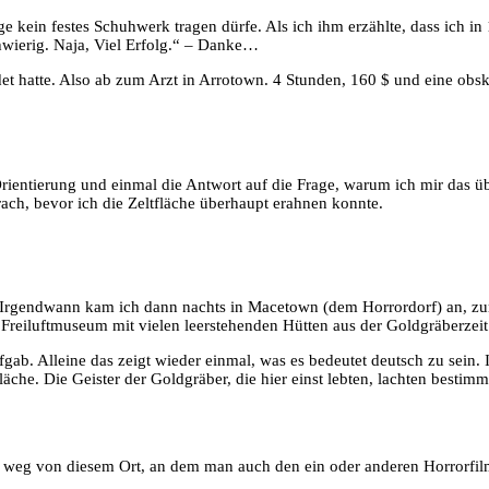
e kein festes Schuhwerk tragen dürfe. Als ich ihm erzählte, dass ich i
chwierig. Naja, Viel Erfolg.“ – Danke…
et hatte. Also ab zum Arzt in Arrotown. 4 Stunden, 160 $ und eine obsk
ientierung und einmal die Antwort auf die Frage, warum ich mir das üb
brach, bevor ich die Zeltfläche überhaupt erahnen konnte.
Irgendwann kam ich dann nachts in Macetown (dem Horrordorf) an, zumi
 Freiluftmuseum mit vielen leerstehenden Hütten aus der Goldgräberzeit
ufgab. Alleine das zeigt wieder einmal, was es bedeutet deutsch zu sein
e. Die Geister der Goldgräber, die hier einst lebten, lachten bestimm
 weg von diesem Ort, an dem man auch den ein oder anderen Horrorfilm 