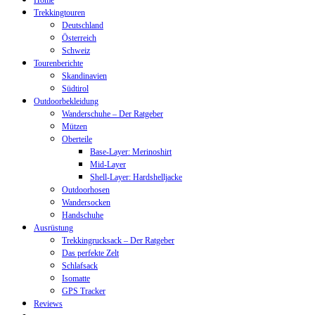
Home
Trekkingtouren
Deutschland
Österreich
Schweiz
Tourenberichte
Skandinavien
Südtirol
Outdoorbekleidung
Wanderschuhe – Der Ratgeber
Mützen
Oberteile
Base-Layer: Merinoshirt
Mid-Layer
Shell-Layer: Hardshelljacke
Outdoorhosen
Wandersocken
Handschuhe
Ausrüstung
Trekkingrucksack – Der Ratgeber
Das perfekte Zelt
Schlafsack
Isomatte
GPS Tracker
Reviews