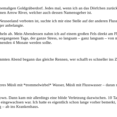
ehemaligen Goldgräberdorf. Jedes mal, wenn ich an das Dörfchen zurü
önen Arrow River, welcher auch dessen Namensgeber ist.
euseeland verboten ist, suchte ich mir eine Stelle auf der anderen Flu
ger anbelangte.
cheln ab. Mein Abendessen nahm ich auf einem großen Fels direkt am Fl
r vergangenen Tage, der ganze Stress, so langsam – ganz langsam – von 
menden 4 Monate werden sollte.
mten Abend begann das gleiche Rennen, wer schafft es schneller ins Zel
eres Müsli mit *trommelwirbel* Wasser, Müsli mit Flusswasser – daran 
wn. Dann kam mir allerdings eine blöde Verletzung dazwischen. 10 Tag
ngewachsen war. Ich hatte es eigentlich schon lange vorher bemerkt, a
g – ab ins Krankenhaus.