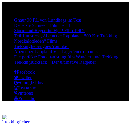
Neueste Beiträge:
Gnaur 90 RL von Lundhags im Test
Der erste Schnee – Film Teil 3
Sturm und Regen im Fjell! Film Teil 2
Teil 1 unseres „Abenteuer Lappland | 500 Km Trekking
Nordkalottleden“ Films
Trekkingfieber goes Youtube!
Abenteuer Lappland V – Lagerfeuerromantik
Die perfekte Fotoausrüstung fürs Wandern und Trekking
Trekkingrucksack – Der ultimative Ratgeber
Facebook
Twitter
Google Plus
Instagram
Pinterest
YouTube