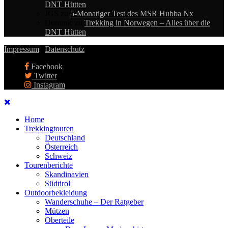
DNT Hütten
JGS
zu
5-Monatiger Test des MSR Hubba Nx
Dominic
zu
Trekking in Norwegen – Alles über die
DNT Hütten
Impressum
|
Datenschutz
Facebook
Twitter
Instagram
Home
Trekkingtouren
Deutschland
Österreich
Schweiz
Tourenberichte
Skandinavien
Südtirol
Outdoorbekleidung
Wanderschuhe – Der Ratgeber
Mützen
Oberteile