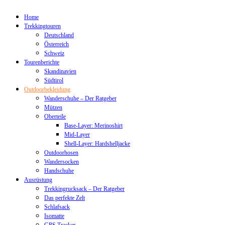
Home
Trekkingtouren
Deutschland
Österreich
Schweiz
Tourenberichte
Skandinavien
Südtirol
Outdoorbekleidung
Wanderschuhe – Der Ratgeber
Mützen
Oberteile
Base-Layer: Merinoshirt
Mid-Layer
Shell-Layer: Hardshelljacke
Outdoorhosen
Wandersocken
Handschuhe
Ausrüstung
Trekkingrucksack – Der Ratgeber
Das perfekte Zelt
Schlafsack
Isomatte