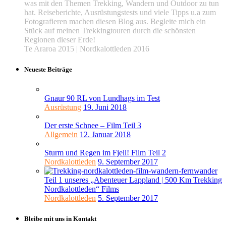
was mit den Themen Trekking, Wandern und Outdoor zu tun
hat. Reiseberichte, Ausrüstungstests und viele Tipps u.a zum
Fotografieren machen diesen Blog aus. Begleite mich ein
Stück auf meinen Trekkingtouren durch die schönsten
Regionen dieser Erde!
Te Araroa 2015 | Nordkalottleden 2016
Neueste Beiträge
Gnaur 90 RL von Lundhags im Test
Ausrüstung
19. Juni 2018
Der erste Schnee – Film Teil 3
Allgemein
12. Januar 2018
Sturm und Regen im Fjell! Film Teil 2
Nordkalottleden
9. September 2017
Teil 1 unseres „Abenteuer Lappland | 500 Km Trekking
Nordkalottleden“ Films
Nordkalottleden
5. September 2017
Bleibe mit uns in Kontakt