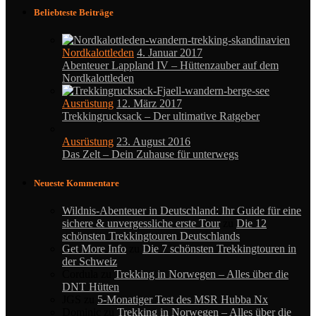
Beliebteste Beiträge
Nordkalottleden
4. Januar 2017
Abenteuer Lappland IV – Hüttenzauber auf dem
Nordkalottleden
Ausrüstung
12. März 2017
Trekkingrucksack – Der ultimative Ratgeber
Ausrüstung
23. August 2016
Das Zelt – Dein Zuhause für unterwegs
Neueste Kommentare
Wildnis-Abenteuer in Deutschland: Ihr Guide für eine
sichere & unvergessliche erste Tour
zu
Die 12
schönsten Trekkingtouren Deutschlands
Get More Info
zu
Die 7 schönsten Trekkingtouren in
der Schweiz
Cordula
zu
Trekking in Norwegen – Alles über die
DNT Hütten
JGS
zu
5-Monatiger Test des MSR Hubba Nx
Dominic
zu
Trekking in Norwegen – Alles über die