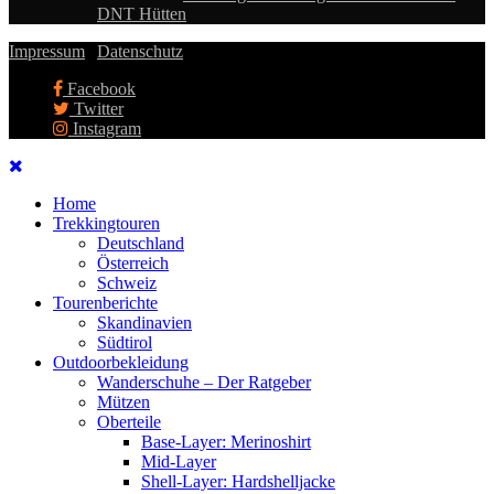
DNT Hütten
Impressum
|
Datenschutz
Facebook
Twitter
Instagram
Home
Trekkingtouren
Deutschland
Österreich
Schweiz
Tourenberichte
Skandinavien
Südtirol
Outdoorbekleidung
Wanderschuhe – Der Ratgeber
Mützen
Oberteile
Base-Layer: Merinoshirt
Mid-Layer
Shell-Layer: Hardshelljacke