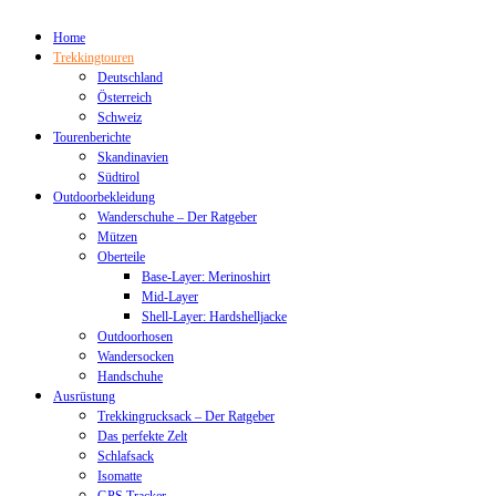
Home
Trekkingtouren
Deutschland
Österreich
Schweiz
Tourenberichte
Skandinavien
Südtirol
Outdoorbekleidung
Wanderschuhe – Der Ratgeber
Mützen
Oberteile
Base-Layer: Merinoshirt
Mid-Layer
Shell-Layer: Hardshelljacke
Outdoorhosen
Wandersocken
Handschuhe
Ausrüstung
Trekkingrucksack – Der Ratgeber
Das perfekte Zelt
Schlafsack
Isomatte