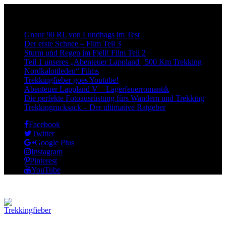
Neueste Beiträge:
Gnaur 90 RL von Lundhags im Test
Der erste Schnee – Film Teil 3
Sturm und Regen im Fjell! Film Teil 2
Teil 1 unseres „Abenteuer Lappland | 500 Km Trekking
Nordkalottleden“ Films
Trekkingfieber goes Youtube!
Abenteuer Lappland V – Lagerfeuerromantik
Die perfekte Fotoausrüstung fürs Wandern und Trekking
Trekkingrucksack – Der ultimative Ratgeber
Facebook
Twitter
Google Plus
Instagram
Pinterest
YouTube