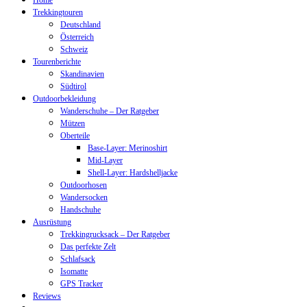
Home
Trekkingtouren
Deutschland
Österreich
Schweiz
Tourenberichte
Skandinavien
Südtirol
Outdoorbekleidung
Wanderschuhe – Der Ratgeber
Mützen
Oberteile
Base-Layer: Merinoshirt
Mid-Layer
Shell-Layer: Hardshelljacke
Outdoorhosen
Wandersocken
Handschuhe
Ausrüstung
Trekkingrucksack – Der Ratgeber
Das perfekte Zelt
Schlafsack
Isomatte
GPS Tracker
Reviews