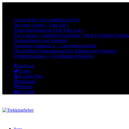
Neueste Beiträge:
Gnaur 90 RL von Lundhags im Test
Der erste Schnee – Film Teil 3
Sturm und Regen im Fjell! Film Teil 2
Teil 1 unseres „Abenteuer Lappland | 500 Km Trekking Nordka
Trekkingfieber goes Youtube!
Abenteuer Lappland V – Lagerfeuerromantik
Die perfekte Fotoausrüstung fürs Wandern und Trekking
Trekkingrucksack – Der ultimative Ratgeber
Facebook
Twitter
Google Plus
Instagram
Pinterest
YouTube