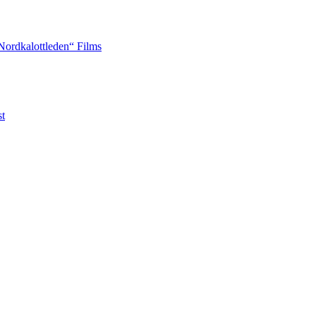
Nordkalottleden“ Films
st