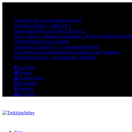
Neueste Beiträge:
Gnaur 90 RL von Lundhags im Test
Der erste Schnee – Film Teil 3
Sturm und Regen im Fjell! Film Teil 2
Teil 1 unseres „Abenteuer Lappland | 500 Km Trekking Nordka
Trekkingfieber goes Youtube!
Abenteuer Lappland V – Lagerfeuerromantik
Die perfekte Fotoausrüstung fürs Wandern und Trekking
Trekkingrucksack – Der ultimative Ratgeber
Facebook
Twitter
Google Plus
Instagram
Pinterest
YouTube