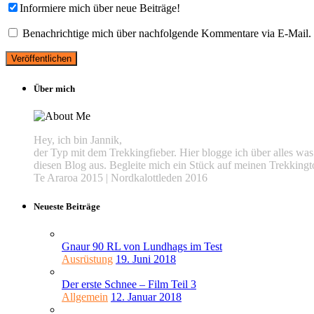
Informiere mich über neue Beiträge!
Benachrichtige mich über nachfolgende Kommentare via E-Mail.
Über mich
Hey, ich bin Jannik,
der Typ mit dem Trekkingfieber. Hier blogge ich über alles w
diesen Blog aus. Begleite mich ein Stück auf meinen Trekkingt
Te Araroa 2015 | Nordkalottleden 2016
Neueste Beiträge
Gnaur 90 RL von Lundhags im Test
Ausrüstung
19. Juni 2018
Der erste Schnee – Film Teil 3
Allgemein
12. Januar 2018