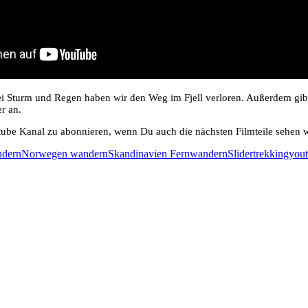
 Bei Sturm und Regen haben wir den Weg im Fjell verloren. Außerdem gib
r an.
be Kanal zu abonnieren, wenn Du auch die nächsten Filmteile sehen wi
ndern
Norwegen wandern
Skandinavien Fernwandern
Slider
trekking
you