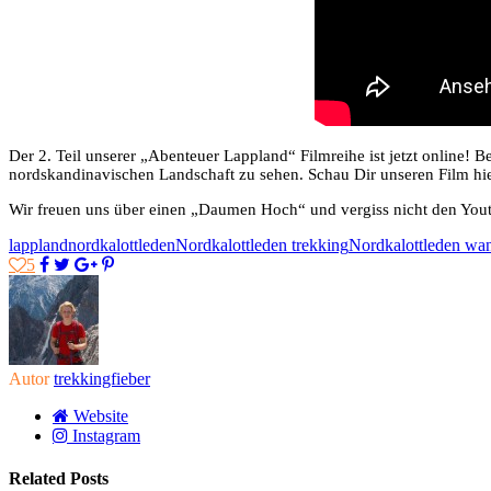
Der 2. Teil unserer „Abenteuer Lappland“ Filmreihe ist jetzt online!
nordskandinavischen Landschaft zu sehen. Schau Dir unseren Film hie
Wir freuen uns über einen „Daumen Hoch“ und vergiss nicht den Youtu
lappland
nordkalottleden
Nordkalottleden trekking
Nordkalottleden wa
5
Autor
trekkingfieber
Website
Instagram
Related Posts