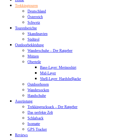
Home
Trekkingtouren
Deutschland
Österreich
Schweiz
Tourenberichte
Skandinavien
Südtirol
Outdoorbekleidung
Wanderschuhe – Der Ratgeber
Mützen
Oberteile
Base-Layer: Merinoshirt
Mid-Layer
Shell-Layer: Hardshelljacke
Outdoorhosen
Wandersocken
Handschuhe
Ausrüstung
Trekkingrucksack – Der Ratgeber
Das perfekte Zelt
Schlafsack
Isomatte
GPS Tracker
Reviews