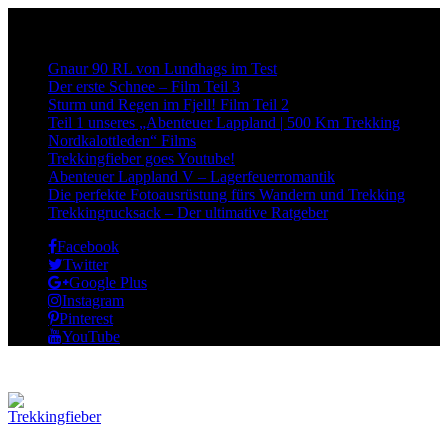
Neueste Beiträge:
Gnaur 90 RL von Lundhags im Test
Der erste Schnee – Film Teil 3
Sturm und Regen im Fjell! Film Teil 2
Teil 1 unseres „Abenteuer Lappland | 500 Km Trekking
Nordkalottleden“ Films
Trekkingfieber goes Youtube!
Abenteuer Lappland V – Lagerfeuerromantik
Die perfekte Fotoausrüstung fürs Wandern und Trekking
Trekkingrucksack – Der ultimative Ratgeber
Facebook
Twitter
Google Plus
Instagram
Pinterest
YouTube