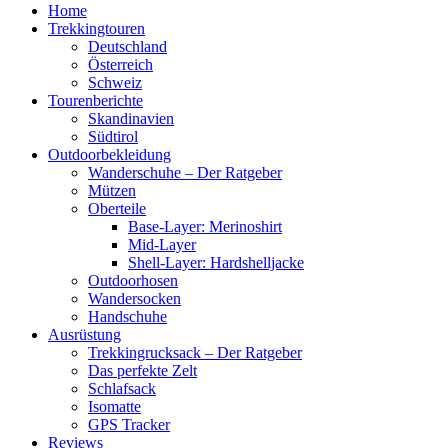
Home
Trekkingtouren
Deutschland
Österreich
Schweiz
Tourenberichte
Skandinavien
Südtirol
Outdoorbekleidung
Wanderschuhe – Der Ratgeber
Mützen
Oberteile
Base-Layer: Merinoshirt
Mid-Layer
Shell-Layer: Hardshelljacke
Outdoorhosen
Wandersocken
Handschuhe
Ausrüstung
Trekkingrucksack – Der Ratgeber
Das perfekte Zelt
Schlafsack
Isomatte
GPS Tracker
Reviews