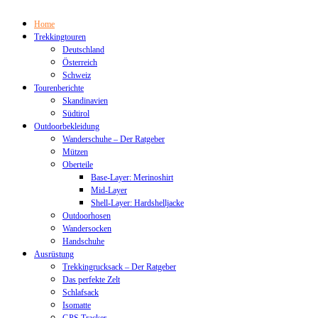
Home
Trekkingtouren
Deutschland
Österreich
Schweiz
Tourenberichte
Skandinavien
Südtirol
Outdoorbekleidung
Wanderschuhe – Der Ratgeber
Mützen
Oberteile
Base-Layer: Merinoshirt
Mid-Layer
Shell-Layer: Hardshelljacke
Outdoorhosen
Wandersocken
Handschuhe
Ausrüstung
Trekkingrucksack – Der Ratgeber
Das perfekte Zelt
Schlafsack
Isomatte