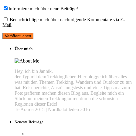
Informiere mich über neue Beiträge!
Benachrichtige mich über nachfolgende Kommentare via E-
Mail.
Über mich
Hey, ich bin Jannik,
der Typ mit dem Trekkingfieber. Hier blogge ich über alles
was mit den Themen Trekking, Wandern und Outdoor zu tun
hat. Reiseberichte, Ausrüstungstests und viele Tipps u.a zum
Fotografieren machen diesen Blog aus. Begleite mich ein
Stück auf meinen Trekkingtouren durch die schönsten
Regionen dieser Erde!
Te Araroa 2015 | Nordkalottleden 2016
Neueste Beiträge