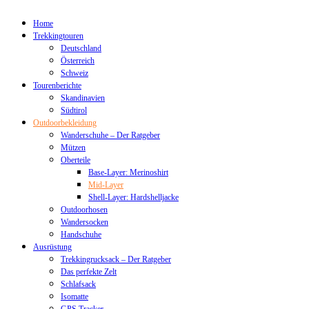
Home
Trekkingtouren
Deutschland
Österreich
Schweiz
Tourenberichte
Skandinavien
Südtirol
Outdoorbekleidung
Wanderschuhe – Der Ratgeber
Mützen
Oberteile
Base-Layer: Merinoshirt
Mid-Layer
Shell-Layer: Hardshelljacke
Outdoorhosen
Wandersocken
Handschuhe
Ausrüstung
Trekkingrucksack – Der Ratgeber
Das perfekte Zelt
Schlafsack
Isomatte