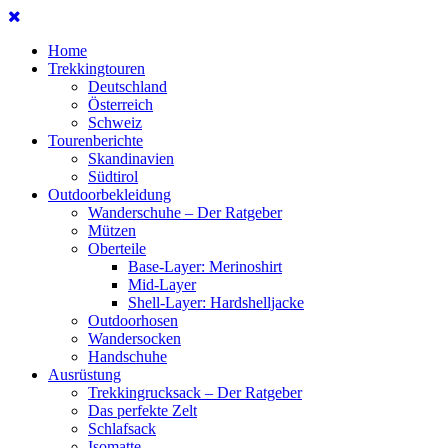
Home
Trekkingtouren
Deutschland
Österreich
Schweiz
Tourenberichte
Skandinavien
Südtirol
Outdoorbekleidung
Wanderschuhe – Der Ratgeber
Mützen
Oberteile
Base-Layer: Merinoshirt
Mid-Layer
Shell-Layer: Hardshelljacke
Outdoorhosen
Wandersocken
Handschuhe
Ausrüstung
Trekkingrucksack – Der Ratgeber
Das perfekte Zelt
Schlafsack
Isomatte