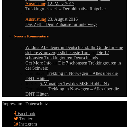
Ausrüstung
12. März 2017
Trekkingrucksack – Der ultimative Ratgeber
Ausrüstung
23. August 2016
Das Zelt – Dein Zuhause für unterwegs
Neueste Kommentare
Wildnis-Abenteuer in Deutschland: Ihr Guide für eine
sichere & unvergessliche erste Tour
zu
Die 12
schönsten Trekkingtouren Deutschlands
Get More Info
zu
Die 7 schönsten Trekkingtouren in
der Schweiz
Cordula
zu
Trekking in Norwegen – Alles über die
DNT Hütten
JGS
zu
5-Monatiger Test des MSR Hubba Nx
Dominic
zu
Trekking in Norwegen – Alles über die
DNT Hütten
Impressum
|
Datenschutz
Facebook
Twitter
Instagram