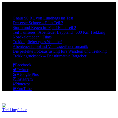
Neueste Beiträge:
Gnaur 90 RL von Lundhags im Test
Der erste Schnee – Film Teil 3
Sturm und Regen im Fjell! Film Teil 2
Teil 1 unseres „Abenteuer Lappland | 500 Km Trekking
Nordkalottleden“ Films
Trekkingfieber goes Youtube!
Abenteuer Lappland V – Lagerfeuerromantik
Die perfekte Fotoausrüstung fürs Wandern und Trekking
Trekkingrucksack – Der ultimative Ratgeber
Facebook
Twitter
Google Plus
Instagram
Pinterest
YouTube