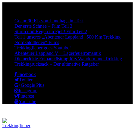
Neueste Beiträge:
Gnaur 90 RL von Lundhags im Test
Der erste Schnee – Film Teil 3
Sturm und Regen im Fjell! Film Teil 2
Teil 1 unseres „Abenteuer Lappland | 500 Km Trekking
Nordkalottleden“ Films
Trekkingfieber goes Youtube!
Abenteuer Lappland V – Lagerfeuerromantik
Die perfekte Fotoausrüstung fürs Wandern und Trekking
Trekkingrucksack – Der ultimative Ratgeber
Facebook
Twitter
Google Plus
Instagram
Pinterest
YouTube