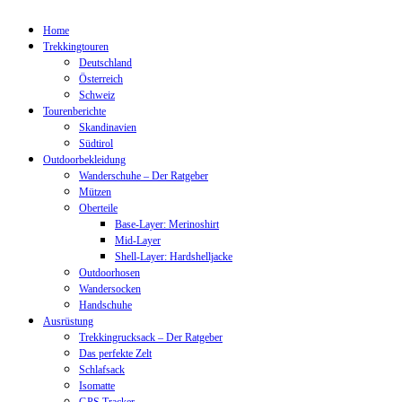
Home
Trekkingtouren
Deutschland
Österreich
Schweiz
Tourenberichte
Skandinavien
Südtirol
Outdoorbekleidung
Wanderschuhe – Der Ratgeber
Mützen
Oberteile
Base-Layer: Merinoshirt
Mid-Layer
Shell-Layer: Hardshelljacke
Outdoorhosen
Wandersocken
Handschuhe
Ausrüstung
Trekkingrucksack – Der Ratgeber
Das perfekte Zelt
Schlafsack
Isomatte