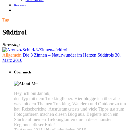
GPS Tracker
Reviews
Tag
Südtirol
Browsing
Allgemein
Die 3 Zinnen – Naturwunder im Herzen Südtirols
30.
März 2016
Über mich
Hey, ich bin Jannik,
der Typ mit dem Trekkingfieber. Hier blogge ich über alles
was mit den Themen Trekking, Wandern und Outdoor zu tun
hat. Reiseberichte, Ausrüstungstests und viele Tipps u.a zum
Fotografieren machen diesen Blog aus. Begleite mich ein
Stück auf meinen Trekkingtouren durch die schönsten
Regionen dieser Erde!
Te Araroa 2015 | Nordkalottleden 2016