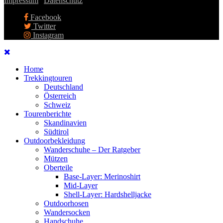
Impressum
|
Datenschutz
Facebook
Twitter
Instagram
Home
Trekkingtouren
Deutschland
Österreich
Schweiz
Tourenberichte
Skandinavien
Südtirol
Outdoorbekleidung
Wanderschuhe – Der Ratgeber
Mützen
Oberteile
Base-Layer: Merinoshirt
Mid-Layer
Shell-Layer: Hardshelljacke
Outdoorhosen
Wandersocken
Handschuhe