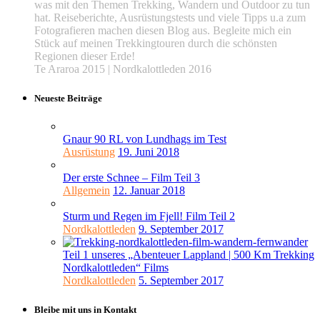
was mit den Themen Trekking, Wandern und Outdoor zu tun
hat. Reiseberichte, Ausrüstungstests und viele Tipps u.a zum
Fotografieren machen diesen Blog aus. Begleite mich ein
Stück auf meinen Trekkingtouren durch die schönsten
Regionen dieser Erde!
Te Araroa 2015 | Nordkalottleden 2016
Neueste Beiträge
Gnaur 90 RL von Lundhags im Test
Ausrüstung
19. Juni 2018
Der erste Schnee – Film Teil 3
Allgemein
12. Januar 2018
Sturm und Regen im Fjell! Film Teil 2
Nordkalottleden
9. September 2017
Teil 1 unseres „Abenteuer Lappland | 500 Km Trekking
Nordkalottleden“ Films
Nordkalottleden
5. September 2017
Bleibe mit uns in Kontakt