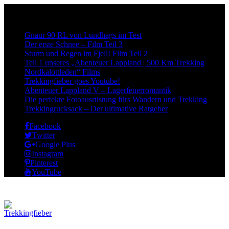
Neueste Beiträge:
Gnaur 90 RL von Lundhags im Test
Der erste Schnee – Film Teil 3
Sturm und Regen im Fjell! Film Teil 2
Teil 1 unseres „Abenteuer Lappland | 500 Km Trekking
Nordkalottleden“ Films
Trekkingfieber goes Youtube!
Abenteuer Lappland V – Lagerfeuerromantik
Die perfekte Fotoausrüstung fürs Wandern und Trekking
Trekkingrucksack – Der ultimative Ratgeber
Facebook
Twitter
Google Plus
Instagram
Pinterest
YouTube