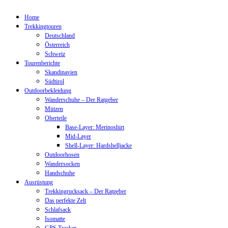
Home
Trekkingtouren
Deutschland
Österreich
Schweiz
Tourenberichte
Skandinavien
Südtirol
Outdoorbekleidung
Wanderschuhe – Der Ratgeber
Mützen
Oberteile
Base-Layer: Merinoshirt
Mid-Layer
Shell-Layer: Hardshelljacke
Outdoorhosen
Wandersocken
Handschuhe
Ausrüstung
Trekkingrucksack – Der Ratgeber
Das perfekte Zelt
Schlafsack
Isomatte