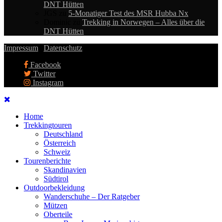
DNT Hütten
JGS
zu
5-Monatiger Test des MSR Hubba Nx
Dominic
zu
Trekking in Norwegen – Alles über die
DNT Hütten
Impressum
|
Datenschutz
Facebook
Twitter
Instagram
Home
Trekkingtouren
Deutschland
Österreich
Schweiz
Tourenberichte
Skandinavien
Südtirol
Outdoorbekleidung
Wanderschuhe – Der Ratgeber
Mützen
Oberteile