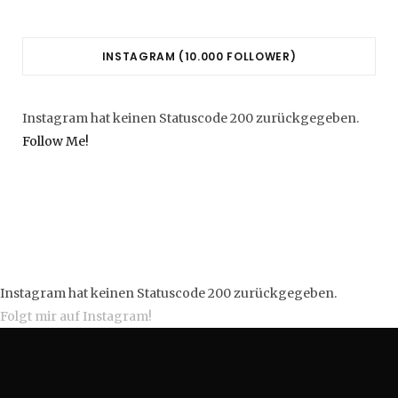
o
e
e
g
r
o
r
P
r
e
INSTAGRAM (10.000 FOLLOWER)
k
l
a
s
u
m
t
Instagram hat keinen Statuscode 200 zurückgegeben.
s
Follow Me!
Instagram hat keinen Statuscode 200 zurückgegeben.
Folgt mir auf Instagram!