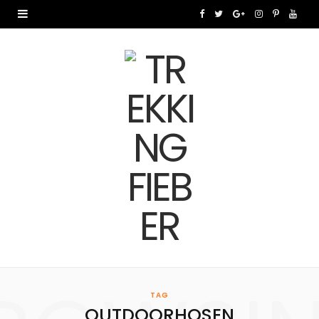
F
T
G
I
P
Y
a
w
o
n
i
o
c
i
o
s
n
u
e
t
g
t
t
T
b
t
l
a
e
u
o
e
e
g
r
b
o
r
P
r
e
e
k
l
a
s
u
m
t
s
TAG
OUTDOORHOSEN