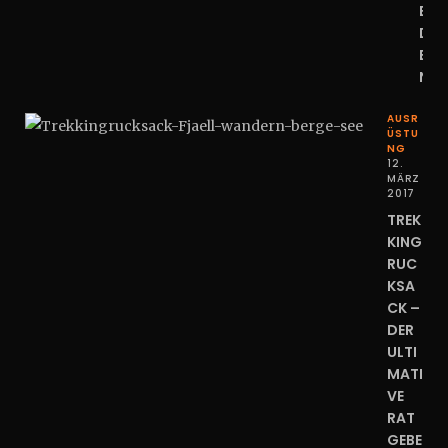
E
D
E
N
AUSR
ÜSTU
NG
12.
MÄRZ
2017
TREK
KING
RUC
KSA
CK –
DER
ULTI
MATI
VE
RAT
GEBE