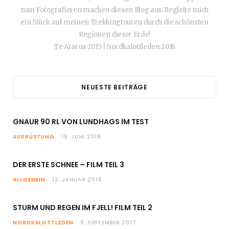
zum Fotografieren machen diesen Blog aus. Begleite mich
ein Stück auf meinen Trekkingtouren durch die schönsten
Regionen dieser Erde!
Te Araroa 2015 | Nordkalottleden 2016
NEUESTE BEITRÄGE
GNAUR 90 RL VON LUNDHAGS IM TEST
AUSRÜSTUNG
19. JUNI 2018
DER ERSTE SCHNEE – FILM TEIL 3
ALLGEMEIN
12. JANUAR 2018
STURM UND REGEN IM FJELL! FILM TEIL 2
NORDKALOTTLEDEN
9. SEPTEMBER 2017