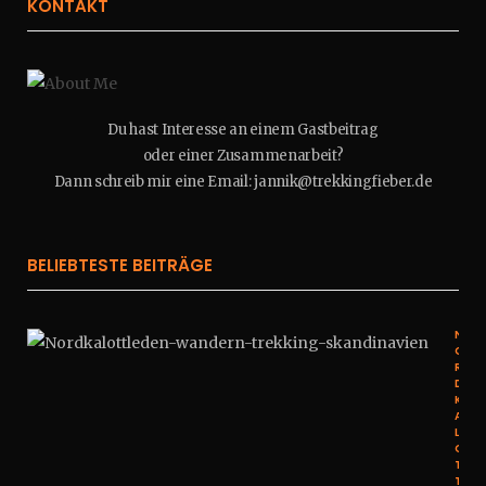
KONTAKT
Du hast Interesse an einem Gastbeitrag
oder einer Zusammenarbeit?
Dann schreib mir eine Email: jannik@trekkingfieber.de
BELIEBTESTE BEITRÄGE
N
O
R
D
K
A
L
O
T
T