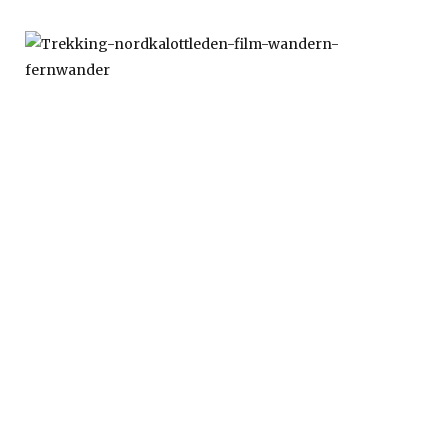
T
E
I
L
1
U
N
S
E
R
E
S
„
A
B
E
N
T
E