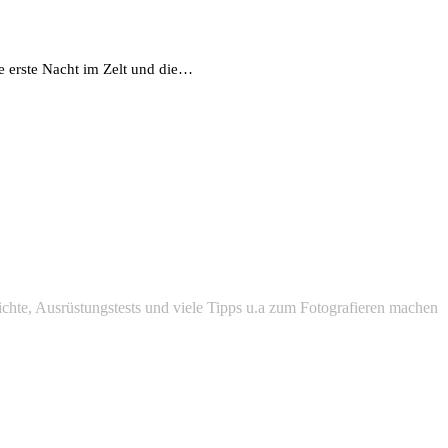
e erste Nacht im Zelt und die…
chte, Ausrüstungstests und viele Tipps u.a zum Fotografieren machen