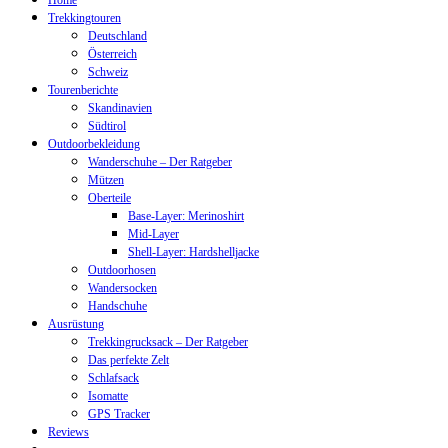
Home
Trekkingtouren
Deutschland
Österreich
Schweiz
Tourenberichte
Skandinavien
Südtirol
Outdoorbekleidung
Wanderschuhe – Der Ratgeber
Mützen
Oberteile
Base-Layer: Merinoshirt
Mid-Layer
Shell-Layer: Hardshelljacke
Outdoorhosen
Wandersocken
Handschuhe
Ausrüstung
Trekkingrucksack – Der Ratgeber
Das perfekte Zelt
Schlafsack
Isomatte
GPS Tracker
Reviews