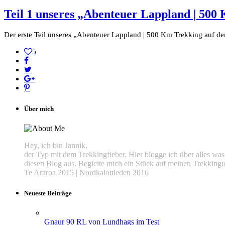
Teil 1 unseres „Abenteuer Lappland | 500
Der erste Teil unseres „Abenteuer Lappland | 500 Km Trekking auf dem
5
Über mich
Hey, ich bin Jannik,
der Typ mit dem Trekkingfieber. Hier blogge ich über alles w
diesen Blog aus. Begleite mich ein Stück auf meinen Trekkingt
Te Araroa 2015 | Nordkalottleden 2016
Neueste Beiträge
Gnaur 90 RL von Lundhags im Test