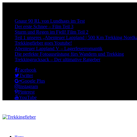
Neueste Beiträge:
Gnaur 90 RL von Lundhags im Test
Der erste Schnee – Film Teil 3
Sturm und Regen im Fjell! Film Teil 2
Teil 1 unseres „Abenteuer Lappland | 500 Km Trekking Nordka
Trekkingfieber goes Youtube!
Abenteuer Lappland V – Lagerfeuerromantik
Die perfekte Fotoausrüstung fürs Wandern und Trekking
Trekkingrucksack – Der ultimative Ratgeber
Facebook
Twitter
Google Plus
Instagram
Pinterest
YouTube