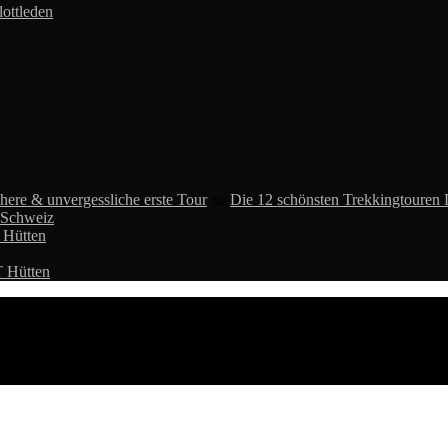
ottleden
chere & unvergessliche erste Tour
zu
Die 12 schönsten Trekkingtouren 
r Schweiz
 Hütten
T Hütten