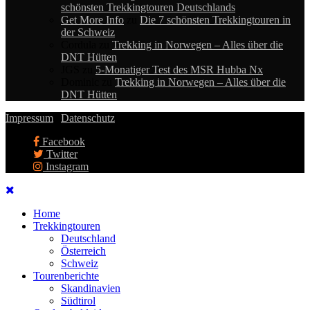
schönsten Trekkingtouren Deutschlands
Get More Info
zu
Die 7 schönsten Trekkingtouren in
der Schweiz
Cordula
zu
Trekking in Norwegen – Alles über die
DNT Hütten
JGS
zu
5-Monatiger Test des MSR Hubba Nx
Dominic
zu
Trekking in Norwegen – Alles über die
DNT Hütten
Impressum
|
Datenschutz
Facebook
Twitter
Instagram
Home
Trekkingtouren
Deutschland
Österreich
Schweiz
Tourenberichte
Skandinavien
Südtirol