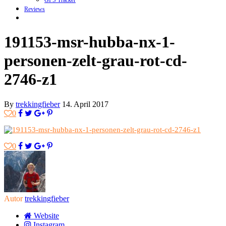
GPS Tracker
Reviews
191153-msr-hubba-nx-1-
personen-zelt-grau-rot-cd-
2746-z1
By
trekkingfieber
14. April 2017
0
0
Autor
trekkingfieber
Website
Instagram