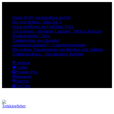
Neueste Beiträge:
Gnaur 90 RL von Lundhags im Test
Der erste Schnee – Film Teil 3
Sturm und Regen im Fjell! Film Teil 2
Teil 1 unseres „Abenteuer Lappland | 500 Km Trekking
Nordkalottleden“ Films
Trekkingfieber goes Youtube!
Abenteuer Lappland V – Lagerfeuerromantik
Die perfekte Fotoausrüstung fürs Wandern und Trekking
Trekkingrucksack – Der ultimative Ratgeber
Facebook
Twitter
Google Plus
Instagram
Pinterest
YouTube