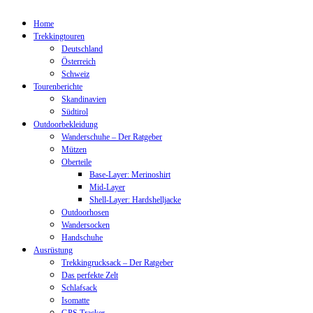
Home
Trekkingtouren
Deutschland
Österreich
Schweiz
Tourenberichte
Skandinavien
Südtirol
Outdoorbekleidung
Wanderschuhe – Der Ratgeber
Mützen
Oberteile
Base-Layer: Merinoshirt
Mid-Layer
Shell-Layer: Hardshelljacke
Outdoorhosen
Wandersocken
Handschuhe
Ausrüstung
Trekkingrucksack – Der Ratgeber
Das perfekte Zelt
Schlafsack
Isomatte