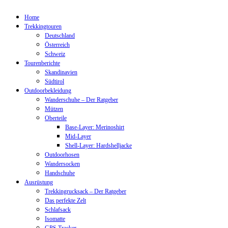
Home
Trekkingtouren
Deutschland
Österreich
Schweiz
Tourenberichte
Skandinavien
Südtirol
Outdoorbekleidung
Wanderschuhe – Der Ratgeber
Mützen
Oberteile
Base-Layer: Merinoshirt
Mid-Layer
Shell-Layer: Hardshelljacke
Outdoorhosen
Wandersocken
Handschuhe
Ausrüstung
Trekkingrucksack – Der Ratgeber
Das perfekte Zelt
Schlafsack
Isomatte