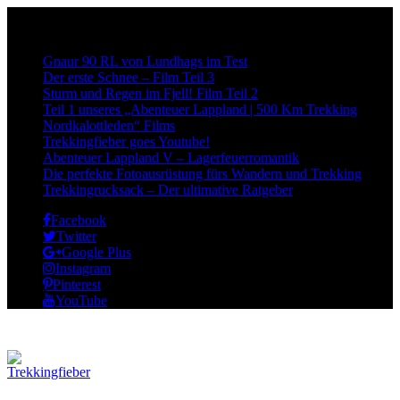
Neueste Beiträge:
Gnaur 90 RL von Lundhags im Test
Der erste Schnee – Film Teil 3
Sturm und Regen im Fjell! Film Teil 2
Teil 1 unseres „Abenteuer Lappland | 500 Km Trekking
Nordkalottleden“ Films
Trekkingfieber goes Youtube!
Abenteuer Lappland V – Lagerfeuerromantik
Die perfekte Fotoausrüstung fürs Wandern und Trekking
Trekkingrucksack – Der ultimative Ratgeber
Facebook
Twitter
Google Plus
Instagram
Pinterest
YouTube