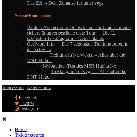
Das Zelt – Dein Zuhause für unterwegs
Neueste Kommentare
Wildnis-Abenteuer in Deutschland: Ihr Guide für eine
sichere & unvergessliche erste Tour
zu
Die 12
schönsten Trekkingtouren Deutschlands
Get More Info
zu
Die 7 schönsten Trekkingtouren in
der Schweiz
Cordula
zu
Trekking in Norwegen – Alles über die
DNT Hütten
JGS
zu
5-Monatiger Test des MSR Hubba Nx
Dominic
zu
Trekking in Norwegen – Alles über die
DNT Hütten
Impressum
|
Datenschutz
Facebook
Twitter
Instagram
Home
Trekkingtouren