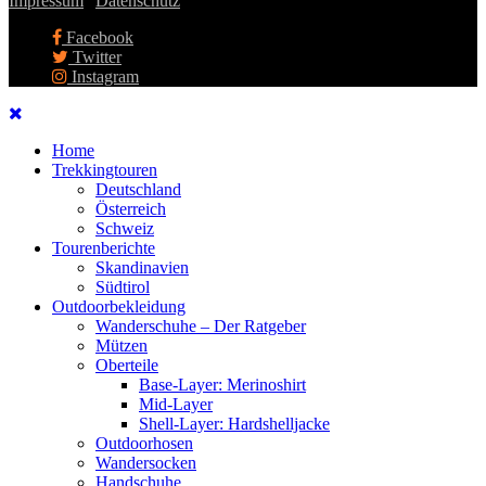
Impressum
|
Datenschutz
Facebook
Twitter
Instagram
Home
Trekkingtouren
Deutschland
Österreich
Schweiz
Tourenberichte
Skandinavien
Südtirol
Outdoorbekleidung
Wanderschuhe – Der Ratgeber
Mützen
Oberteile
Base-Layer: Merinoshirt
Mid-Layer
Shell-Layer: Hardshelljacke
Outdoorhosen
Wandersocken
Handschuhe