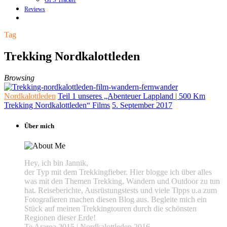
GPS Tracker
Reviews
Tag
Trekking Nordkalottleden
Browsing
Nordkalottleden
Teil 1 unseres „Abenteuer Lappland | 500 Km
Trekking Nordkalottleden“ Films
5. September 2017
Über mich
Hey, ich bin Jannik,
der Typ mit dem Trekkingfieber. Hier blogge ich über alles
was mit den Themen Trekking, Wandern und Outdoor zu tun
hat. Reiseberichte, Ausrüstungstests und viele Tipps u.a zum
Fotografieren machen diesen Blog aus. Begleite mich ein
Stück auf meinen Trekkingtouren durch die schönsten
Regionen dieser Erde!
Te Araroa 2015 | Nordkalottleden 2016