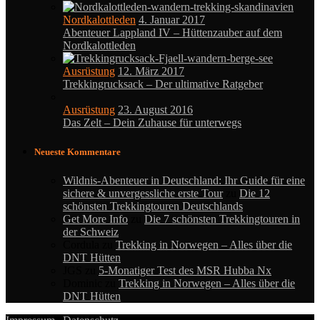
Nordkalottleden
4. Januar 2017
Abenteuer Lappland IV – Hüttenzauber auf dem
Nordkalottleden
Ausrüstung
12. März 2017
Trekkingrucksack – Der ultimative Ratgeber
Ausrüstung
23. August 2016
Das Zelt – Dein Zuhause für unterwegs
Neueste Kommentare
Wildnis-Abenteuer in Deutschland: Ihr Guide für eine
sichere & unvergessliche erste Tour
zu
Die 12
schönsten Trekkingtouren Deutschlands
Get More Info
zu
Die 7 schönsten Trekkingtouren in
der Schweiz
Cordula
zu
Trekking in Norwegen – Alles über die
DNT Hütten
JGS
zu
5-Monatiger Test des MSR Hubba Nx
Dominic
zu
Trekking in Norwegen – Alles über die
DNT Hütten