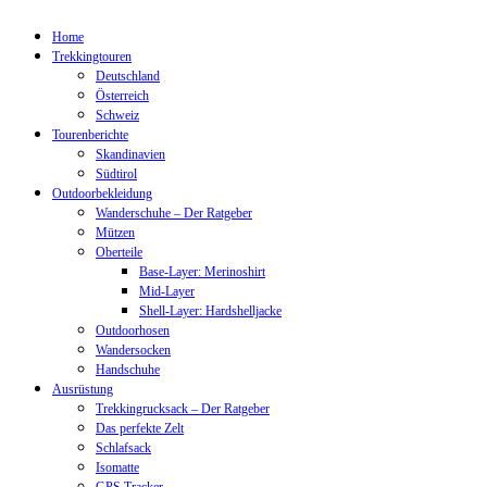
Home
Trekkingtouren
Deutschland
Österreich
Schweiz
Tourenberichte
Skandinavien
Südtirol
Outdoorbekleidung
Wanderschuhe – Der Ratgeber
Mützen
Oberteile
Base-Layer: Merinoshirt
Mid-Layer
Shell-Layer: Hardshelljacke
Outdoorhosen
Wandersocken
Handschuhe
Ausrüstung
Trekkingrucksack – Der Ratgeber
Das perfekte Zelt
Schlafsack
Isomatte