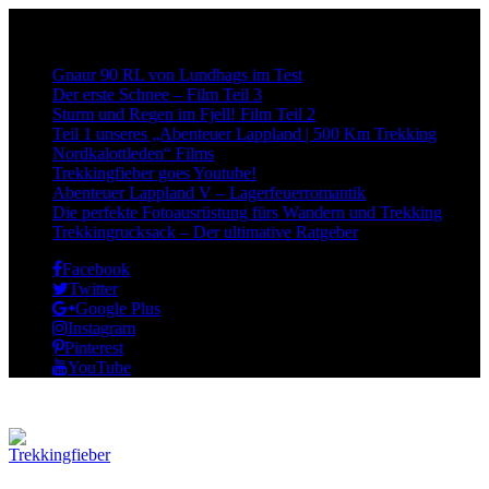
Neueste Beiträge:
Gnaur 90 RL von Lundhags im Test
Der erste Schnee – Film Teil 3
Sturm und Regen im Fjell! Film Teil 2
Teil 1 unseres „Abenteuer Lappland | 500 Km Trekking
Nordkalottleden“ Films
Trekkingfieber goes Youtube!
Abenteuer Lappland V – Lagerfeuerromantik
Die perfekte Fotoausrüstung fürs Wandern und Trekking
Trekkingrucksack – Der ultimative Ratgeber
Facebook
Twitter
Google Plus
Instagram
Pinterest
YouTube