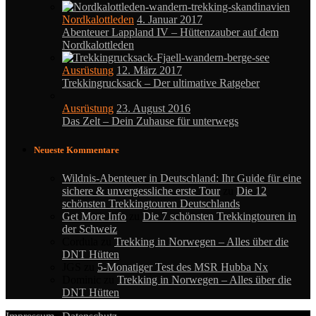
Nordkalottleden
4. Januar 2017
Abenteuer Lappland IV – Hüttenzauber auf dem
Nordkalottleden
Ausrüstung
12. März 2017
Trekkingrucksack – Der ultimative Ratgeber
Ausrüstung
23. August 2016
Das Zelt – Dein Zuhause für unterwegs
Neueste Kommentare
Wildnis-Abenteuer in Deutschland: Ihr Guide für eine
sichere & unvergessliche erste Tour
zu
Die 12
schönsten Trekkingtouren Deutschlands
Get More Info
zu
Die 7 schönsten Trekkingtouren in
der Schweiz
Cordula
zu
Trekking in Norwegen – Alles über die
DNT Hütten
JGS
zu
5-Monatiger Test des MSR Hubba Nx
Dominic
zu
Trekking in Norwegen – Alles über die
DNT Hütten