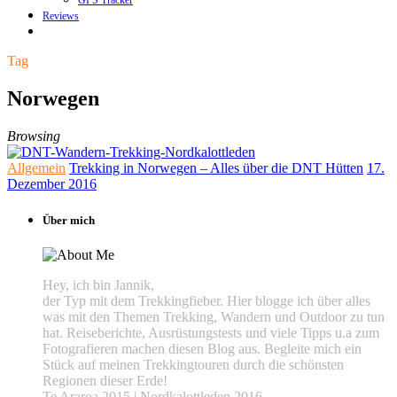
GPS Tracker
Reviews
Tag
Norwegen
Browsing
Allgemein
Trekking in Norwegen – Alles über die DNT Hütten
17.
Dezember 2016
Über mich
Hey, ich bin Jannik,
der Typ mit dem Trekkingfieber. Hier blogge ich über alles
was mit den Themen Trekking, Wandern und Outdoor zu tun
hat. Reiseberichte, Ausrüstungstests und viele Tipps u.a zum
Fotografieren machen diesen Blog aus. Begleite mich ein
Stück auf meinen Trekkingtouren durch die schönsten
Regionen dieser Erde!
Te Araroa 2015 | Nordkalottleden 2016