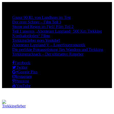
Neueste Beiträge:
Gnaur 90 RL von Lundhags im Test
Der erste Schnee – Film Teil 3
Sturm und Regen im Fjell! Film Teil 2
Teil 1 unseres „Abenteuer Lappland | 500 Km Trekking
Nordkalottleden“ Films
Trekkingfieber goes Youtube!
Abenteuer Lappland V – Lagerfeuerromantik
Die perfekte Fotoausrüstung fürs Wandern und Trekking
Trekkingrucksack – Der ultimative Ratgeber
Facebook
Twitter
Google Plus
Instagram
Pinterest
YouTube