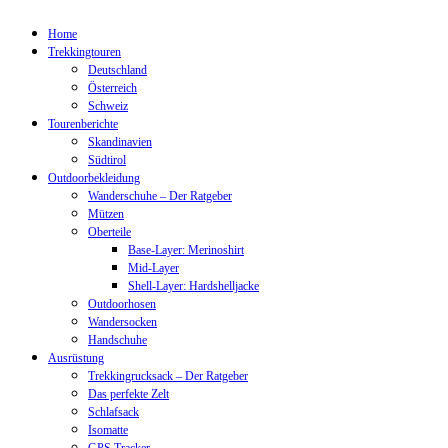
Home
Trekkingtouren
Deutschland
Österreich
Schweiz
Tourenberichte
Skandinavien
Südtirol
Outdoorbekleidung
Wanderschuhe – Der Ratgeber
Mützen
Oberteile
Base-Layer: Merinoshirt
Mid-Layer
Shell-Layer: Hardshelljacke
Outdoorhosen
Wandersocken
Handschuhe
Ausrüstung
Trekkingrucksack – Der Ratgeber
Das perfekte Zelt
Schlafsack
Isomatte