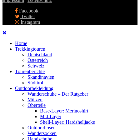
Impressum
|
Datenschutz
Facebook
Twitter
Instagram
Home
Trekkingtouren
Deutschland
Österreich
Schweiz
Tourenberichte
Skandinavien
Südtirol
Outdoorbekleidung
Wanderschuhe – Der Ratgeber
Mützen
Oberteile
Base-Layer: Merinoshirt
Mid-Layer
Shell-Layer: Hardshelljacke
Outdoorhosen
Wandersocken
Handschuhe